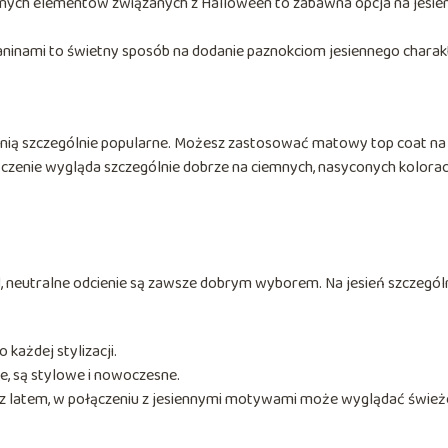
 innych elementów związanych z Halloween to zabawna opcja na jesie
kaninami to świetny sposób na dodanie paznokciom jesiennego charak
ienią szczególnie popularne. Możesz zastosować matowy top coat na
czenie wygląda szczególnie dobrze na ciemnych, nasyconych kolorac
d, neutralne odcienie są zawsze dobrym wyborem. Na jesień szczegól
o każdej stylizacji.
ne, są stylowe i nowoczesne.
iej z latem, w połączeniu z jesiennymi motywami może wyglądać świeżo