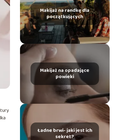
Makijaż na randkę dla
początkujących
Makijaż na opadające
powieki
atury
lka
Ładne brwi- jaki jest ich
sekret?