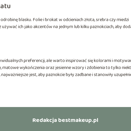
katu
robinę blasku. Folie i brokat w odcieniach złota, srebra czy miedzi
z używać ich jako akcentów na jednym lub kilku paznokciach, aby dod
ywidualnych preferencji, ale warto inspirować się kolorami i motywa
ry, matowe wykończenia oraz jesienne wzory i zdobienia to tylko niek
 najważniejsze jest, aby paznokcie były zadbane i stanowiły uzupełni
Redakcja bestmakeup.pl