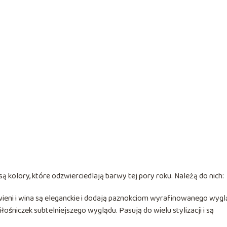
 kolory, które odzwierciedlają barwy tej pory roku. Należą do nich:
rwieni i wina są eleganckie i dodają paznokciom wyrafinowanego wygl
miłośniczek subtelniejszego wyglądu. Pasują do wielu stylizacji i są