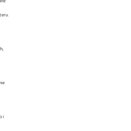
nne
teru.
h,
nie
 i