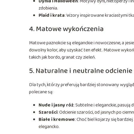
Dynia i Halloween
: Motywy dyni, nietoperzy i
zdobienia.
Plaid i krata
: Wzory inspirowane kraciastymi t
4. Matowe wykończenia
Matowe paznokcie są eleganckie i nowoczesne, a jes
dowolny kolor, aby uzyskać ten efekt. Matowe wykoń
takich jak bordo, granat czy zieleń.
5. Naturalne i neutralne odcienie
Dla tych, którzy preferują bardziej stonowany wyglą
polecane są:
Nude i jasny róż
: Subtelne i eleganckie, pasują d
Szarości
: Odcienie szarości, od jasnych po ciem
Białe i kremowe
: Choć biel kojarzy się bardz
elegancko.