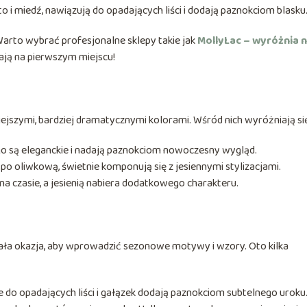
łoto i miedź, nawiązują do opadających liści i dodają paznokciom blasku
? Warto wybrać profesjonalne sklepy takie jak
MollyLac – wyróżnia 
iają na pierwszym miejscu!
ejszymi, bardziej dramatycznymi kolorami. Wśród nich wyróżniają si
ego są eleganckie i nadają paznokciom nowoczesny wygląd.
j po oliwkową, świetnie komponują się z jesiennymi stylizacjami.
na czasie, a jesienią nabiera dodatkowego charakteru.
konała okazja, aby wprowadzić sezonowe motywy i wzory. Oto kilka
e do opadających liści i gałązek dodają paznokciom subtelnego uroku