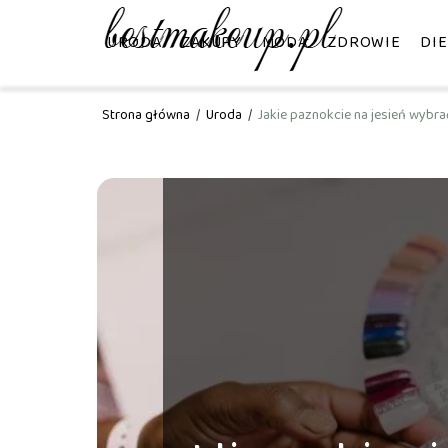
URODA
ZAKUPY
MODA
ZDROWIE
DIE
Strona główna
/
Uroda
/
Jakie paznokcie na jesień wybra