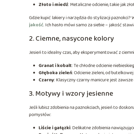
Złoto i miedź
: Metaliczne odcienie, takie jak z
Gdzie kupić lakiery i narzędzia do stylizacji paznokci
jakość
. Ich hasło mówi samo za siebie – jakość staw
2. Ciemne, nasycone kolory
Jesień to idealny czas, aby eksperymentować z ciemni
Granat i kobalt
: Te chłodne odcienie niebieski
Głęboka zieleń
: Odcienie zieleni, od butelkowe
Czarny
: Klasyczny czarny manicure jest zawsze 
3. Motywy i wzory jesienne
Jeśli lubisz zdobienia na paznokciach, jesień to dos
pomysłów:
Liście i gałązki
: Delikatne zdobienia nawiązując