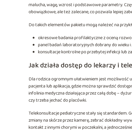
malucha, wagę, wzrost i podstawowe parametry. Część
obowiązkowe, ale też zalecane, co pozwala lepiej za
Do takich elementów pakietu mogą należeć na przykł
okresowe badania profilaktyczne z oceną rozwoj
panel badań laboratoryjnych dobrany do wieku i p
konsultacje kontrolne po przebytej infekcji lub 
Jak działa dostęp do lekarzy i te
Dla rodzica ogromnym ułatwieniem jest możliwość um
pacjenta lub aplikacja, gdzie można sprawdzić dostępn
infolinia medyczna działająca przez całą dobę – dyżur
czy trzeba jechać do placówki.
Telekonsultacje pediatryczne stały się standardem. 
zmiany na skórze przez kamerę, zebrać dokładny wywi
kontakt z innymi chorymi w poczekalni, a jednocześni