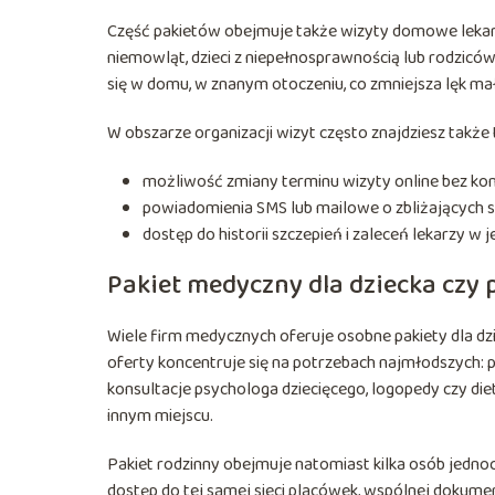
Część pakietów obejmuje także wizyty domowe lekarza
niemowląt, dzieci z niepełnosprawnością lub rodzicó
się w domu, w znanym otoczeniu, co zmniejsza lęk ma
W obszarze organizacji wizyt często znajdziesz także 
możliwość zmiany terminu wizyty online bez kon
powiadomienia SMS lub mailowe o zbliżających si
dostęp do historii szczepień i zaleceń lekarzy w 
Pakiet medyczny dla dziecka czy 
Wiele firm medycznych oferuje osobne pakiety dla dzie
oferty koncentruje się na potrzebach najmłodszych: p
konsultacje psychologa dziecięcego, logopedy czy die
innym miejscu.
Pakiet rodzinny obejmuje natomiast kilka osób jedno
dostęp do tej samej sieci placówek, wspólnej dokumen