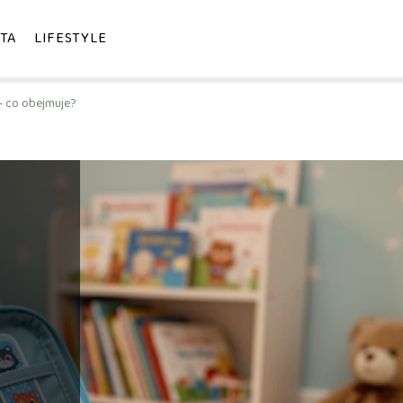
TA
LIFESTYLE
– co obejmuje?