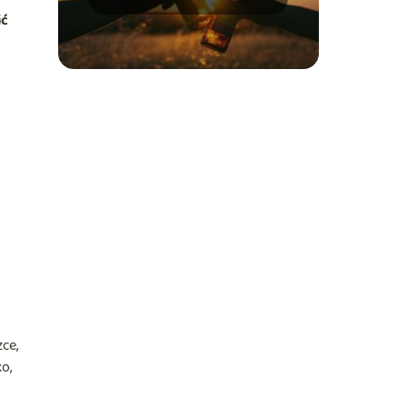
psychicznego i
ić
fizycznego
zce,
o,