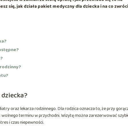
sz się, jak działa
pakiet medyczny
dla dziecka i na co zwróc
ka?
dostępne?
d?
 rodzinny?
etu?
 dziecka?
atry oraz lekarza rodzinnego. Dla rodzica oznacza to, że przy gorąc
ć wolnego terminu w przychodni. Wizytę można zarezerwować szybk
tres i czas niepewności.