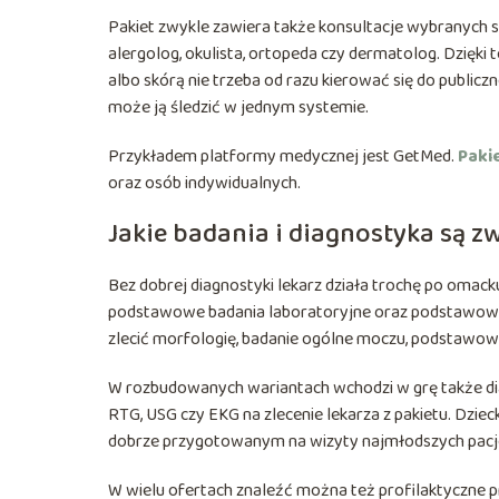
Pakiet zwykle zawiera także konsultacje wybranych spe
alergolog, okulista, ortopeda czy dermatolog. Dzięki
albo skórą nie trzeba od razu kierować się do publicznej
może ją śledzić w jednym systemie.
Przykładem platformy medycznej jest GetMed.
Paki
oraz osób indywidualnych.
Jakie badania i diagnostyka są z
Bez dobrej diagnostyki lekarz działa trochę po omac
podstawowe badania laboratoryjne oraz podstawowe 
zlecić morfologię, badanie ogólne moczu, podstawowy 
W rozbudowanych wariantach wchodzi w grę także di
RTG, USG czy EKG na zlecenie lekarza z pakietu. Dzie
dobrze przygotowanym na wizyty najmłodszych pac
W wielu ofertach znaleźć można też profilaktyczne p