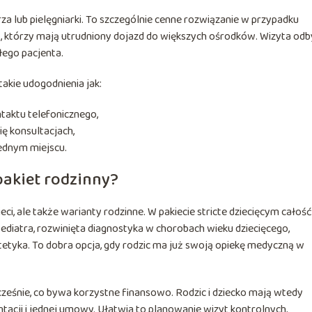
 lub pielęgniarki. To szczególnie cenne rozwiązanie w przypadku
w, którzy mają utrudniony dojazd do większych ośrodków. Wizyta od
łego pacjenta.
takie udogodnienia jak:
taktu telefonicznego,
ę konsultacjach,
jednym miejscu.
pakiet rodzinny?
ci, ale także warianty rodzinne. W pakiecie stricte dziecięcym całość
ediatra, rozwinięta diagnostyka w chorobach wieku dziecięcego,
tetyka. To dobra opcja, gdy rodzic ma już swoją opiekę medyczną w
cześnie, co bywa korzystne finansowo. Rodzic i dziecko mają wtedy
tacji i jednej umowy. Ułatwia to planowanie wizyt kontrolnych,