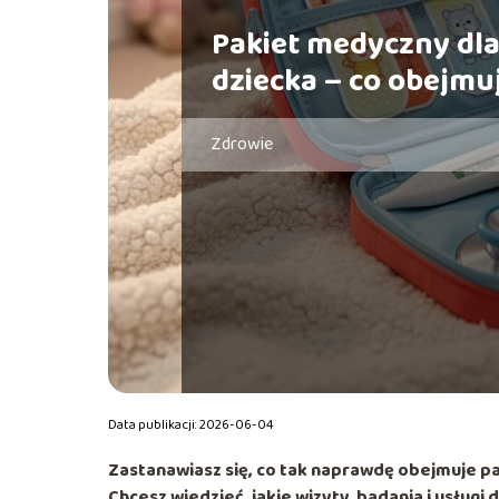
Pakiet medyczny dl
dziecka – co obejmu
Zdrowie
Data publikacji: 2026-06-04
Zastanawiasz się, co tak naprawdę obejmuje
p
Chcesz wiedzieć, jakie wizyty, badania i usługi 