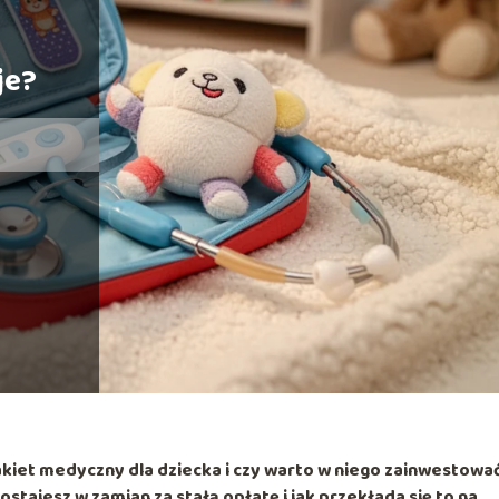
a
je?
akiet medyczny
dla dziecka i czy warto w niego zainwestowa
dostajesz w zamian za stałą opłatę i jak przekłada się to na