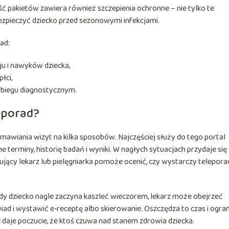
 pakietów zawiera również szczepienia ochronne – nie tylko te
bezpieczyć dziecko przed sezonowymi infekcjami.
ad:
u i nawyków dziecka,
łci,
zabiegu diagnostycznym.
leporad?
awiania wizyt na kilka sposobów. Najczęściej służy do tego portal
e terminy, historię badań i wyniki. W nagłych sytuacjach przydaje się
ujący lekarz lub pielęgniarka pomoże ocenić, czy wystarczy telepora
Gdy dziecko nagle zaczyna kaszleć wieczorem, lekarz może obejrzeć
ad i wystawić e‑receptę albo skierowanie. Oszczędza to czas i ogran
e daje poczucie, że ktoś czuwa nad stanem zdrowia dziecka.