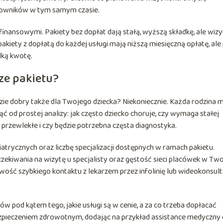
mowników w tym samym czasie.
nansowymi. Pakiety bez dopłat dają stałą, wyższą składkę, ale wizyt
 pakiety z dopłatą do każdej usługi mają niższą miesięczną opłatę, ale
lką kwotę.
ze pakietu?
dzie dobry także dla Twojego dziecka? Niekoniecznie. Każda rodzina 
ąć od prostej analizy: jak często dziecko choruje, czy wymaga stałej
y przewlekłe i czy będzie potrzebna częsta diagnostyka.
trycznych oraz liczbę specjalizacji dostępnych w ramach pakietu.
zekiwania na wizytę u specjalisty oraz gęstość sieci placówek w Two
wość szybkiego kontaktu z lekarzem przez infolinię lub wideokonsult
 pod kątem tego, jakie usługi są w cenie, a za co trzeba dopłacać
zpieczeniem zdrowotnym, dodając na przykład assistance medyczny 