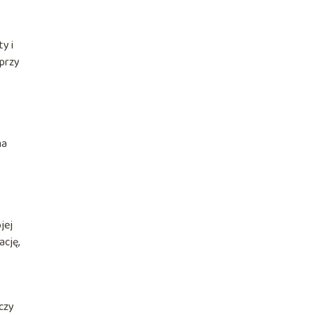
y i
 przy
ma
jej
ację,
czy