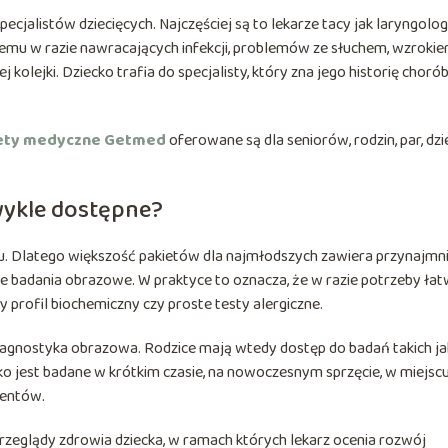
cjalistów dziecięcych. Najczęściej są to lekarze tacy jak laryngolog
 temu w razie nawracających infekcji, problemów ze słuchem, wzroki
 kolejki. Dziecko trafia do specjalisty, który zna jego historię chorób
ety medyczne Getmed
oferowane są dla seniorów, rodzin, par, dzi
wykle dostępne?
ku. Dlatego większość pakietów dla najmłodszych zawiera przynajmni
badania obrazowe. W praktyce to oznacza, że w razie potrzeby ła
profil biochemiczny czy proste testy alergiczne.
agnostyka obrazowa. Rodzice mają wtedy dostęp do badań takich ja
cko jest badane w krótkim czasie, na nowoczesnym sprzęcie, w miejsc
jentów.
rzeglądy zdrowia dziecka, w ramach których lekarz ocenia rozwój